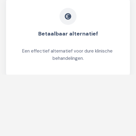
Betaalbaar alternatief
Een effectief alternatief voor dure klinische 
behandelingen.
60 Nachten Geld-Terug Garantie 
Niet tevreden? Volledig terugbetaald.