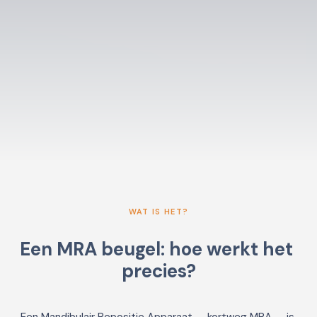
WAT IS HET?
Een MRA beugel: hoe werkt het 
precies?
Een Mandibulair Repositie Apparaat — kortweg MRA — is 