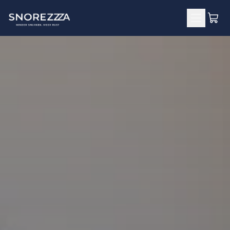
Meteen
naar de
content