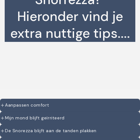
Hieronder vind je
extra nuttige tips....
Aanpassen comfort
Zeker de eerste dagen van gebruik, kan het zijn
Mijn mond blijft geïrriteerd
dat de Snorezza irritaties opwekt bijv.:
Het kan zijn dat het mondslijmvlies geïrriteerd
De Snorezza blijft aan de tanden plakken
blijft. Dit komt met name voor als het onderste