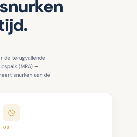
snurken 
ijd.
 de terugvallende 
iespalk (MRA) — 
neert snurken aan de 
03