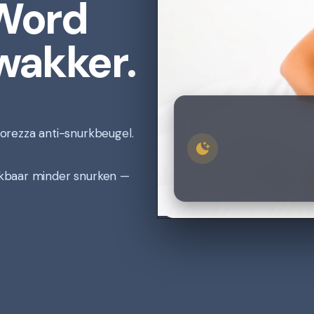
Word 
wakker.
orezza anti-snurkbeugel.
kbaar minder snurken — 