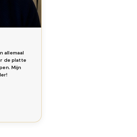
 allemaal 
r de platte 
en. Mijn 
der!