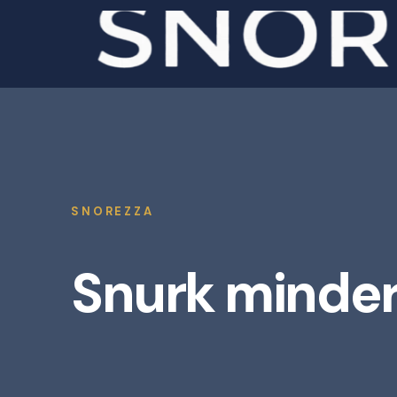
Meteen
naar de
content
SNOREZZA
Snurk minder