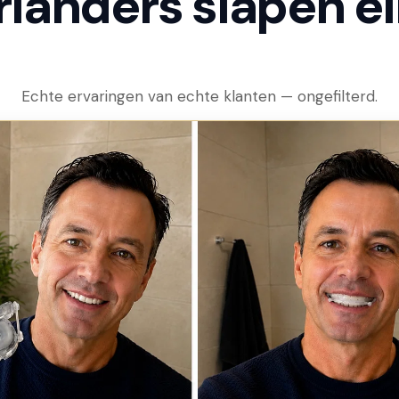
anders slapen eind
Echte ervaringen van echte klanten — ongefilterd.